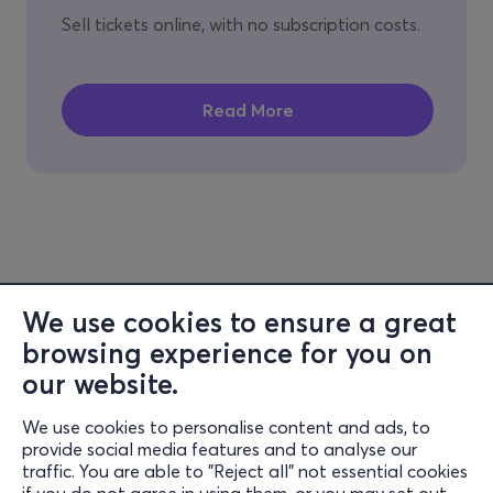
Sell tickets online, with no subscription costs.
We use cookies to ensure a great
browsing experience for you on
our website.
Информация
We use cookies to personalise content and ads, to
provide social media features and to analyse our
поддръжка
traffic. You are able to "Reject all" not essential cookies