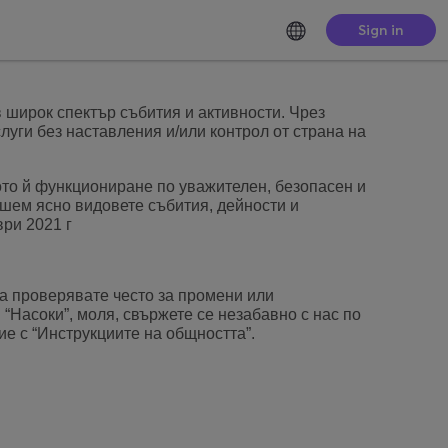
Sign in
в широк спектър събития и активности. Чрез
уги без наставления и/или контрол от страна на
то й функциониране по уважителен, безопасен и
пишем ясно видовете събития, дейности и
ри 2021 г
да проверявате често за промени или
 “Насоки”, моля, свържете се незабавно с нас по
ие с “Инструкциите на общността”.