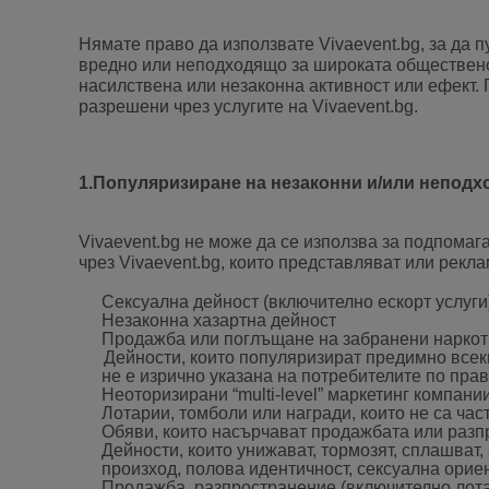
Нямате право да използвате Vivaevent.bg, за да п
вредно или неподходящо за широката общественос
насилствена или незаконна активност или ефект.
разрешени чрез услугите на Vivaevent.bg.
1.Популяризиране на незаконни и/или непод
Vivaevent.bg не може да се използва за подпомаг
чрез Vivaevent.bg, които представляват или рекла
Сексуална дейност (включително ескорт услуг
Незаконна хазартна дейност
Продажба или поглъщане на забранени наркот
Дейности, които популяризират предимно всек
не е изрично указана на потребителите по пра
Неоторизирани “
multi-level” маркетинг компани
Лотарии, томболи или награди, които не са час
Обяви, които насърчават продажбата или разпр
Дейности, които унижават, тормозят, сплашват,
произход, полова идентичност, сексуална ориен
Продажба, разпространение (включително лотар