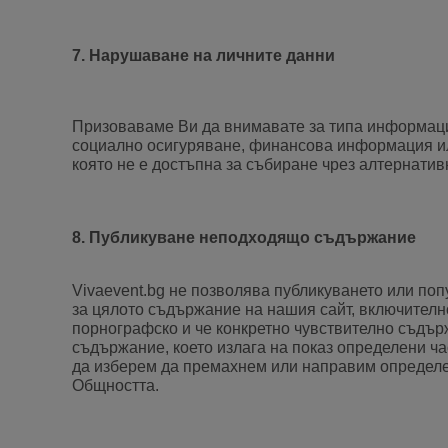
7. Нарушаване на личните данни
Призоваваме Ви да внимавате за типа информация,
социално осигуряване, финансова информация ил
която не е достъпна за събиране чрез алтернатив
8. Публикуване неподходящо съдържание
Vivaevent.bg не позволява публикуването или по
за цялото съдържание на нашия сайт, включителн
порнографско и че конкретно чувствително съдър
съдържание, което излага на показ определени ча
да изберем да премахнем или направим определен
Общността.