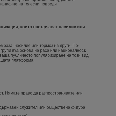
 нанасяне на телесни повреди
анизации, които насърчават насилие или
раза, насилие или тормоз на други. По-
групи въз основа на раса или националност,
бхваща публичното популяризиране на този вид
нашата платформа.
ст. Нямате право да разпространявате или
и държавен служител или обществена фигура