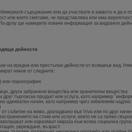
убликувате съдържание или да участвате в каквото и да е п
т или което смятаме, че представлява или има вероятнос
 По-долу ще намерите повече информация за видовете дейно
ходящи дейности
ане на вредни или престъпни дейности от всякакъв вид. Ня
мират някое от следните:
и) или порнография
ици, други забранени вещества или хранителни вещества
и друг търговски продукт или услуга, като например "инфо
вно адекватен начин, като например чрез забележим надпис
и
т от събитие на живо, докладвано във Viva или по друг начи
остранението на стоки или услуги, които не са пряко свърз
 заплашват или изразяват омраза към всяка социална група,
тация, увреждане, възраст.
ии, търгове, подаръци), незаконна употреба или трафик (i