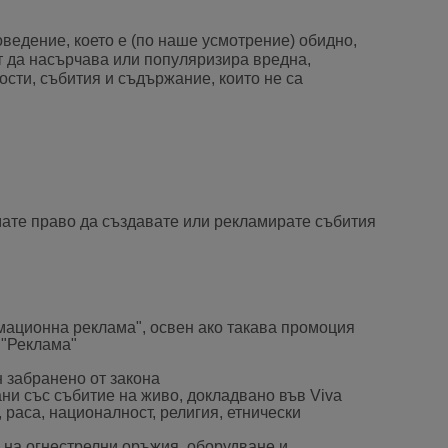
оведение, което е (по наше усмотрение) обидно,
т да насърчава или популяризира вредна,
сти, събития и съдържание, които не са
мате право да създавате или рекламирате събития
рмационна реклама", освен ако такава промоция
 "Реклама"
н забранено от закона
ани със събитие на живо, докладвано във Viva
 раса, националност, религия, етнически
) на огнестрелни оръжия, оборудване и