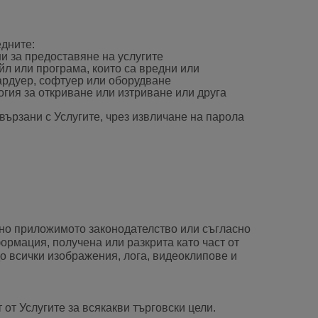
едните:
и за предоставяне на услугите
айл или програма, които са вредни или
ардуер, софтуер или оборудване
логия за откриване или изтриване или друга
вързани с Услугите, чрез извличане на парола
асно приложимото законодателство или съгласно
рмация, получена или разкрита като част от
о всички изображения, лога, видеоклипове и
от Услугите за всякакви търговски цели.