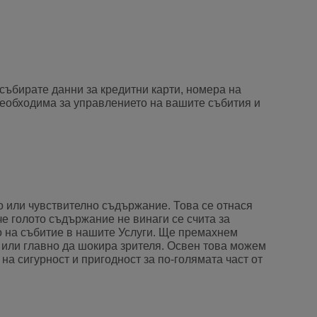
 събирате данни за кредитни карти, номера на
еобходима за управлението на вашите събития и
о или чувствително съдържание. Това се отнася
е голото съдържание не винаги се счита за
о на събитие в нашите Услуги. Ще премахнем
 или главно да шокира зрителя. Освен това можем
 сигурност и пригодност за по-голямата част от