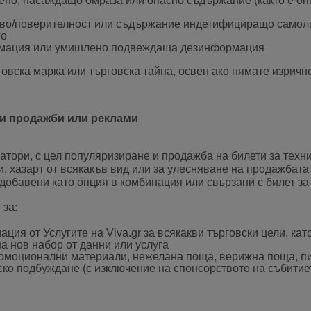
но, насаждащо омраза или опасно съдържание (както е опи
тво/поверителност или съдържание индетифициращо самоли
го
рмация или умишлено подвеждаща дезинформация
рговска марка или търговска тайна, освен ако нямате изрич
ни продажби или реклами
атори, с цел популяризиране и продажба на билети за техн
, хазарт от всякакъв вид или за улесняване на продажбата
 добавени като опция в комбинация или свързани с билет за
 за:
ация от Услугите на Viva.gr за всякакви търговски цели, 
а нов набор от данни или услуга
ромоционални материали, нежелана поща, верижна поща, п
ко подбуждане (с изключение на спонсорството на събитиет