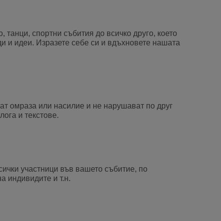
 танци, спортни събития до всичко друго, което
и и идеи. Изразете себе си и вдъхновете нашата
т омраза или насилие и не нарушават по друг
лога и текстове.
сички участници във вашето събитие, по
а индивидите и т.н.