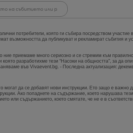
злични потребители, която ги събира посредством участие 
ат възможността да публикуват и рекламират събития и усл
о ние приемаме много сериозно и се стремим към правилно
ди която разработихме тези “Насоки на общността”, за да о
няваме във Vivaevent.bg. - Последна актуализация: декемв
го могат да се добавят нови инструкции. Ето защо е важно 
трукции. Ако попаднете на съдържание, което нарушава тези
ието или съдържанието, което смятате, че не е в съответств