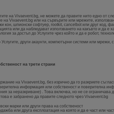
гите на Vivaevent.bg, не можете да правите нито едно от сл
е на Vivaevent.bg или на сървърите или мрежите, използван
 кон, шпионски софтуер, rootkit, cancelbot или друг код, ф
цията или да наблюдават използването на какъвто и да е х
логия за достъп до Услугите чрез който и да е робот, техно
 Услугите, други акаунти, компютърни системи или мрежи, с
обственост на трети страни
ржание на Vivaevent.bg, без изрично да го разкриете съгл
верителна информация или собственост и поверителна инфо
я за неразкриване) . Това включва, но не се ограничава д
 това е забранено да правите следното чрез Vivaevent.bg
вски марки или други права на собственост
жба или друга експлоатация на която и да е част или част 