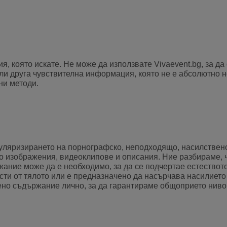
 която искате. Не може да използвате Vivaevent.bg, за да
и друга чувствителна информация, която не е абсолютно н
ни методи.
пуляризирането на порнографско, неподходящо, насилствен
о изображения, видеоклипове и описания. Ние разбираме, ч
жание може да е необходимо, за да се подчертае естествот
сти от тялото или е предназначено да насърчава насилието
о съдържание лично, за да гарантираме общоприето ниво на