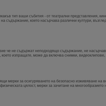
къв тип ваши събития - от театрални представления, кино,
на съдържание, което насърчава различни култури, възглед
вие че не съдържат неподходящо съдържание, не насърчава
 което изпращате, може да включва снимки, видеоклипове, 
дящи мерки за осигуряването на безопасно изживяване на в
физическата цялост, мерки за зачитане на многообразието н