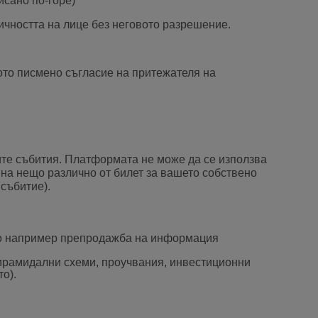
сано по-горе)
чността на лице без неговото разрешение.
ното писмено съгласие на притежателя на
ите събития. Платформата не може да се използва
 на нещо различно от билет за вашето собствено
 събитие).
като например препродажба на информация
ирамидални схеми, проучвания, инвестиционни
о).