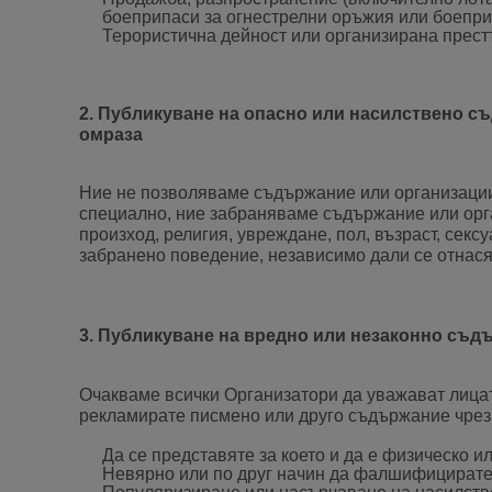
боеприпаси за огнестрелни оръжия или боеприп
Терористична дейност или организирана прест
2. Публикуване на опасно или насилствено с
омраза
Ние не позволяваме съдържание или организации 
специално, ние забраняваме съдържание или орга
произход, религия, увреждане, пол, възраст, сек
забранено поведение, независимо дали се отнас
3. Публикуване на вредно или незаконно съд
Очакваме всички Организатори да уважават лицата
рекламирате писмено или друго съдържание чрез 
Да се представяте за което и да е физическо 
Невярно или по друг начин да фалшифицирате 