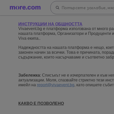
ИНСТРУКЦИИ НА ОБЩНОСТТА
Vivaevent.bg е платформа използвана от много ра
нашата платформа, Организатори и Продуценти им
Viva екипа..
Надеждността на нашата платформа е нещо, коет
законен начин за всички. Това е причината, пора
съдържание, които насърчаваме и съответно забра
Забележка
: Списъкът не е изчерпателен и към не
актуализации. Моля, спазвайте стриктно тези инс
имейл на
report@vivaevent.bg
, като опишете събит
КАКВО Е ПОЗВОЛЕНО