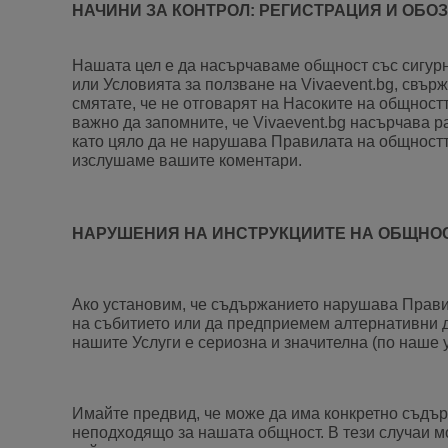
НАЧИНИ ЗА КОНТРОЛ: РЕГИСТРАЦИЯ И ОБО
Нашата цел е да насърчаваме общност със сигурн
или Условията за ползване на Vivaevent.bg, свър
смятате, че не отговарят на Насоките на общност
важно да запомните, че Vivaevent.bg насърчава р
като цяло да не нарушава Правилата на общностт
изслушаме вашите коментари.
НАРУШЕНИЯ НА ИНСТРУКЦИИТЕ НА ОБЩНО
Ако установим, че съдържанието нарушава Прави
на събитието или да предприемем алтернативни де
нашите Услуги е сериозна и значителна (по наше
Имайте предвид, че може да има конкретно съдър
неподходящо за нашата общност. В тези случаи 