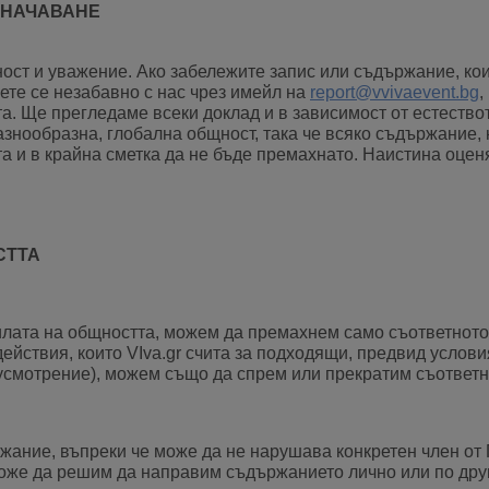
ЗНАЧАВАНЕ
ост и уважение. Ако забележите запис или съдържание, ко
жете се незабавно с нас чрез имейл на
report@vvivaevent.bg
,
та. Ще прегледаме всеки доклад и в зависимост от естествот
азнообразна, глобална общност, така че всяко съдържание,
а и в крайна сметка да не бъде премахнато. Наистина оце
СТТА
лата на общността, можем да премахнем само съответното
йствия, които VIva.gr счита за подходящи, предвид услови
 усмотрение), можем също да спрем или прекратим съответн
жание, въпреки че може да не нарушава конкретен член от 
може да решим да направим съдържанието лично или по дру