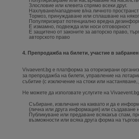
Популяризиране или насърчаване на насилстве
Злословие или клевета спрямо всеки друг.
Нахлуване/нападение в/на личното пространс
Тормоз, принуждаване или сплашване на няко
Популяризират потенциално вредна дезинфо
Е измамно, подвежда или носи отговорност
Е защитено от законите за авторско право, тъ
авторското право
4. Препродажба на билети, участие в забране
Vivaevent.bg е платформа за оторизирани организ
за препродажба на билети, управление на лотарии
събитие (с изключение на стоки или настаняване,
Не можете да използвате услугите на Vivaevent.bg
Събиране, извличане на каквато и да е информ
(лична или друга информация) или създаване н
Публикуване или предаване всякакъв спам, п
възможности или всяка друга форма на търговс