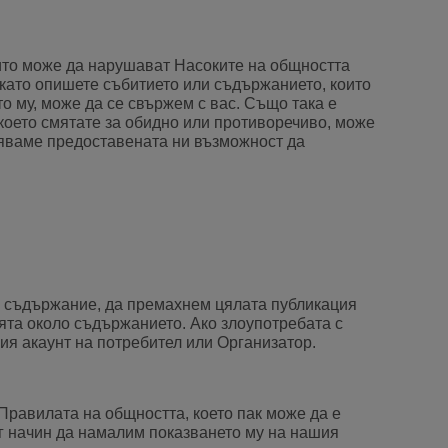
ито може да нарушават Насоките на общността
 като опишете събитието или съдържанието, които
о му, може да се свържем с вас. Също така е
 което смятате за обидно или противоречиво, може
няваме предоставената ни възможност да
 съдържание, да премахнем цялата публикация
ята около съдържанието. Ако злоупотребата с
ия акаунт на потребител или Организатор.
Правилата на общността, което пак може да е
г начин да намалим показването му на нашия