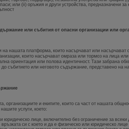
аси; или (ii) оръжия и други устройства, предназначени за
ъпност
ъдържание или събития от опасни организации или орг
на нашата платформа, които насърчават или насърчават ом
низации, които насърчават омраза или тормоз на лица или 
суална ориентация или полова идентичност. Тази забрана о
я до събитието или неговото съдържание, представено на 
ържание
, организациите и екипите, които са част от нашата общно
нашите услуги, което:
или юридическо лице, включително без ограничение за всек
връзката си с което и да е физическо или юридическо лице