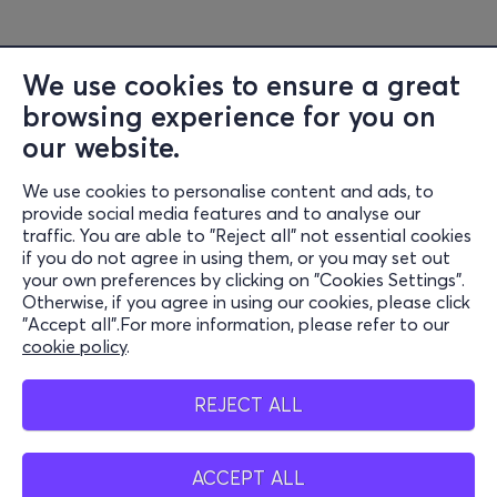
We use cookies to ensure a great
browsing experience for you on
Information
our website.
Soutien
We use cookies to personalise content and ads, to
provide social media features and to analyse our
Rester connecté
traffic. You are able to "Reject all" not essential cookies
if you do not agree in using them, or you may set out
your own preferences by clicking on "Cookies Settings".
Otherwise, if you agree in using our cookies, please click
Application Mobile
"Accept all".For more information, please refer to our
cookie policy
.
REJECT ALL
Belgium
ACCEPT ALL