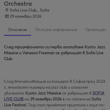
Orchestra
Sofia Live Club, , Sofia
29 ноември 2026
Описание
Полезна информация
Организат
След триумфалното си първо гостуване Kyoto Jazz
Massive и Vanessa Freeman се завръщат в Sofia Live
Club
След впечатляващия си концерт в София през 2024
г., японските пионери на jazz club и crossover
звученето
Kyoto Jazz Massive
се завръщат в
SOFIA
LIVE CLUB
на
29 ноември 2026 г.
по покана на
Sofia
Live Festival
. Този път проектът пристига с още по-