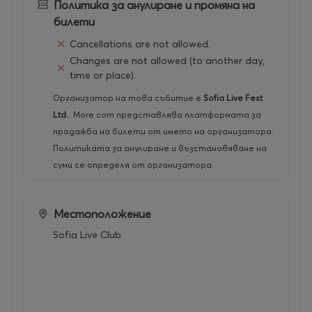
Massive
се завърнаха с дългоочаквания
Политика за анулиране и промяна на
албум
Message From A New Dawn
билети
, модерен и дълбоко
груувиращ запис, който обединява хаус, афробийт,
Cancellations are not allowed.
соул и джаз в характерния за проекта
Changes are not allowed (to another day,
кинематографичен мащаб.
time or place).
Организатор на това събитие е
Sofia Live Fest
В центъра на новото концертно превъплъщение
Ltd.
.
More.com представлява платформата за
е
Vanessa Freeman
– дългогодишен глас в
продажба на билети от името на организатора.
историята на
Kyoto Jazz Massive
и артист с
Политиката за анулиране и възстановяване на
изключително присъствие, който придава
суми се определя от организатора.
допълнителна дълбочина и емоционален заряд на
музиката. Заедно с
Echoes Of A New Dawn Orchestra
(EOANDO),
концертна формация от музиканти,
Местоположение
базирани в Париж, проектът разгръща своята
Sofia Live Club
най-жива, динамична и оркестрирана версия досега.
Последните години донесоха разпродадени
концерти в New Morning в Париж, Jazz Café в
Лондон и участия на фестивали като Southport