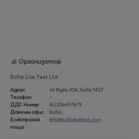
Weekender и We Out Here, а юбилейната програма
на Kyoto Jazz Massive продължава с нов материал и
специални концертни срещи из Европа.
На
29 ноември Sofia Live Club
отново ще се
превърне в място, където джазът среща дансинга,
а концертът клубното преживяване. Вечер за
хората, които обичат музиката без жанрови
Организатор
граници.
Sofia Live Fest Ltd.
Врати: 20ч.
Aдрес
str.Bigla 30A, Sofia 1407
Начало: 21ч.
Tелефон:
-
ДДС Номер
BG206697679
За повече информация и всички новини около
Sofia
Данъчен офис
Sofia
Live Festival
може да следите страница на
Електронна
info@sofialivefest.com
фестивала във Facebook:
поща
https://www.facebook.com/sofialivefestival
и
инстаграм профила: