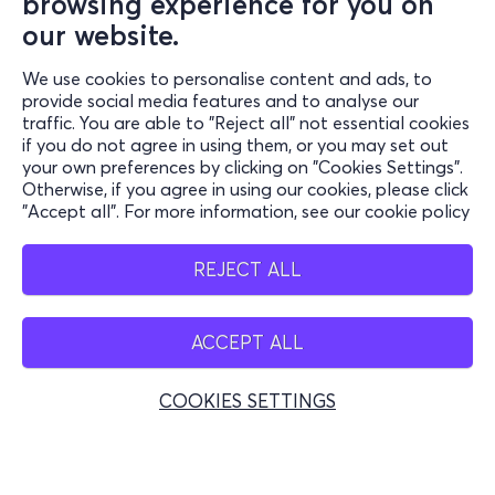
browsing experience for you on
our website.
Информация
We use cookies to personalise content and ads, to
provide social media features and to analyse our
поддръжка
traffic. You are able to "Reject all" not essential cookies
if you do not agree in using them, or you may set out
Останете свързани
your own preferences by clicking on "Cookies Settings".
Otherwise, if you agree in using our cookies, please click
"Accept all". For more information, see our cookie policy
Мобилно приложение
REJECT ALL
ACCEPT ALL
Bulgaria
COOKIES SETTINGS