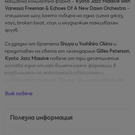
мащабна концертна форма –
Kyoto Jazz Massive with
Vanessa Freeman & Echoes Of A New Dawn Orchestra
–
специално шоу, което събира на една сцена джаз,
хаус, broken beat, соул и неудържим танцувален
груув.
Създаден от братята
Shuya и Yoshihiro Okino
и
представен на света от легендарния
Gilles Peterson
,
Kyoto Jazz Massive
повече от три десетилетия
остава една от най-влиятелните формации в
развитието на японската клубна сцена и
глобалното crossover звучене. Още от дебютните
си издания през 90-те години проектът изгражда
Виж повече
собствен музикален език, свободно пространство
между джаза, хауса, фънка, електрониката и broken
beat културата.
Полезна информация
След години на международни колаборации, ремикси
и самостоятелни проекти, през 2022 г.
Kyoto Jazz