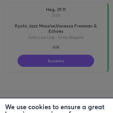
https://www.instagram.com/sofialivefestival/
нед, 29.11
За контакти:
21:00
Kyoto Jazz Massive,Vanessa Freeman &
Мила Панайотова
Echoes
Communications Manager
Sofia Live Club - Sofia, Bulgaria
40€
+359888 85 48 39
+359886 68 50 05
Билети
We use cookies to ensure a great