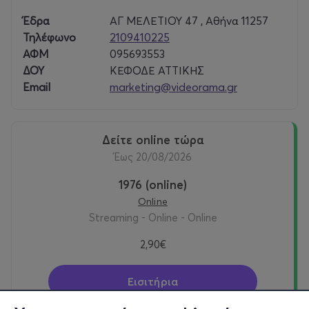
Έδρα
ΑΓ ΜΕΛΕΤΙΟΥ 47 , Αθήνα 11257
Τηλέφωνο
2109410225
ΑΦΜ
095693553
ΔΟΥ
ΚΕΦΟΔΕ ΑΤΤΙΚΗΣ
Email
marketing@videorama.gr
δείτε online τώρα
έως 20/08/2026
1976 (online)
Online
Streaming - Online - Online
2,90€
Εισιτήρια