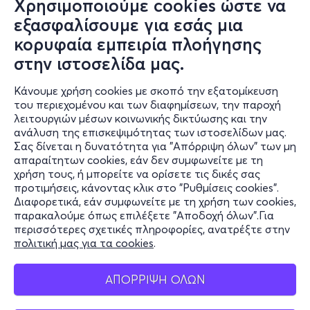
Χρησιμοποιούμε cookies ώστε να
εξασφαλίσουμε για εσάς μια
κορυφαία εμπειρία πλοήγησης
στην ιστοσελίδα μας.
Κάνουμε χρήση cookies με σκοπό την εξατομίκευση
του περιεχομένου και των διαφημίσεων, την παροχή
λειτουργιών μέσων κοινωνικής δικτύωσης και την
ανάλυση της επισκεψιμότητας των ιστοσελίδων μας.
Σας δίνεται η δυνατότητα για "Απόρριψη όλων" των μη
Πληροφορίες
απαραίτητων cookies, εάν δεν συμφωνείτε με τη
χρήση τους, ή μπορείτε να ορίσετε τις δικές σας
Υποστήριξη
προτιμήσεις, κάνοντας κλικ στο "Ρυθμίσεις cookies".
Διαφορετικά, εάν συμφωνείτε με τη χρήση των cookies,
Stay Connected
παρακαλούμε όπως επιλέξετε "Αποδοχή όλων".Για
περισσότερες σχετικές πληροφορίες, ανατρέξτε στην
πολιτική μας για τα cookies
.
Mobile app
ΑΠΟΡΡΙΨΗ ΟΛΩΝ