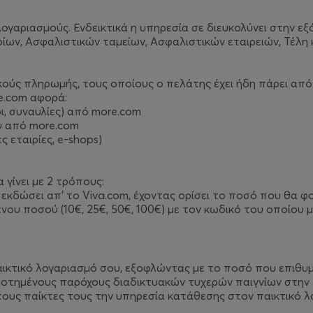
ογαριασμούς. Ενδεικτικά η υπηρεσία σε διευκολύνει στην εξ
ίων, Ασφαλιστικών ταμείων, Ασφαλιστικών εταιρειών, Τέλη 
ούς πληρωμής, τους οποίους ο πελάτης έχει ήδη πάρει από
e.com αφορά:
ι, συναυλίες) από more.com
υ από more.com
 εταιρίες, e-shops)
 γίνει με 2 τρόπους:
κδώσει απ’ το Viva.com, έχοντας ορίσει το ποσό που θα φο
υ ποσού (10€, 25€, 50€, 100€) με τον κωδικό του οποίου μ
αικτικό λογαριασμό σου, εξοφλώντας με το ποσό που επιθυμε
οδοτημένους παρόχους διαδικτυακών τυχερών παιγνίων στην 
ους παίκτες τους την υπηρεσία κατάθεσης στον παικτικό λ