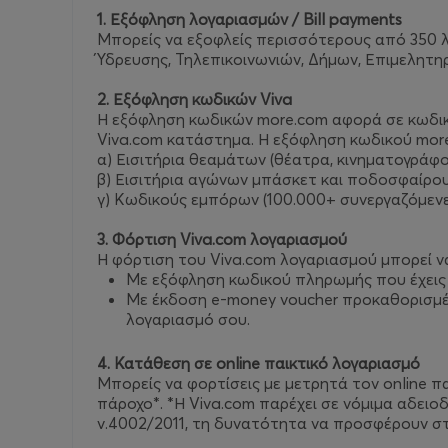
1. Εξόφληση λογαριασμών / Bill payments
Μπορείς να εξοφλείς περισσότερους από 350 λ
Ύδρευσης, Τηλεπικοινωνιών, Δήμων, Επιμελητηρ
2. Εξόφληση κωδικών Viva
Η εξόφληση κωδικών more.com αφορά σε κωδικ
Viva.com κατάστημα. Η εξόφληση κωδικού mor
α) Εισιτήρια θεαμάτων (θέατρα, κινηματογράφο
β) Εισιτήρια αγώνων μπάσκετ και ποδοσφαίρο
γ) Κωδικούς εμπόρων (100.000+ συνεργαζόμενες
3. Φόρτιση Viva.com λογαριασμού
Η φόρτιση του Viva.com λογαριασμού μπορεί να
Mε εξόφληση κωδικού πληρωμής που έχεις ε
Mε έκδοση e-money voucher προκαθορισμένο
λογαριασμό σου.
4. Κατάθεση σε online παικτικό λογαριασμό
Μπορείς να φορτίσεις με μετρητά τον online π
πάροχο*. *Η Viva.com παρέχει σε νόμιμα αδει
ν.4002/2011, τη δυνατότητα να προσφέρουν στ