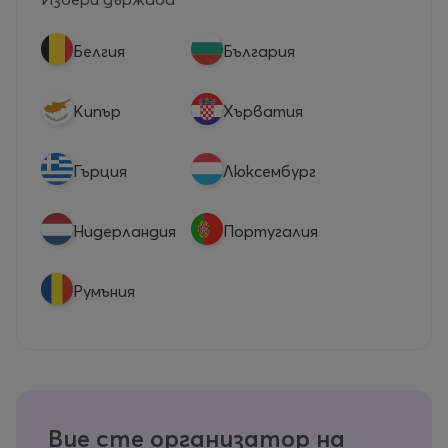
Белгия
България
Кипър
Хърватия
Гърция
Люксембург
Нидерландия
Португалия
Румъния
Вие сте организатор на