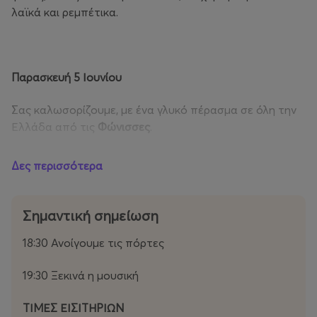
λαϊκά και ρεμπέτικα.
Παρασκευή 5 Ιουνίου
Σας καλωσορίζουμε, με ένα γλυκό πέρασμα σε όλη την
Ελλάδα από τις
Φώνισσες
.
Πάνω στο ηλιοβασίλεμα, θα χορέψουμε τα λαϊκά μας
Δες περισσότερα
από
Το Πάλκο
που θα ανέβει στο πάλκο μας.
Μετά ετοιμαστείτε για γλέντι με τον
Νίκο Οικονομίδη
Σημαντική σημείωση
και την
Κυριακή Σπανού
.
18:30 Ανοίγουμε τις πόρτες
Και τέλος, τα
Μπρατίμια
που θα στήσουν χορό σαν να
σας παντρεύουμε.
19:30 Ξεκινά η μουσική
ΤΙΜΕΣ ΕΙΣΙΤΗΡΙΩΝ