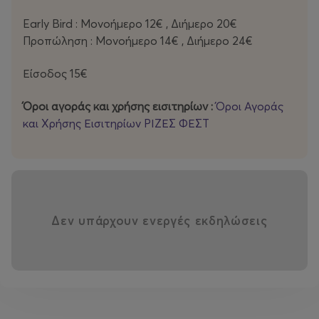
Σάββατο 6 Ιουνίου
Early Bird : Μονοήμερο 12€ , Διήμερο 20€
Προπώληση : Μονοήμερο 14€ , Διήμερο 24€
Οι Άγγελοι του Τσιτσάνη
θα προσγειωθούν στην
ακρογιαλιά μας, για να ανοίξουν τη βραδιά μας με μια
Είσοδος 15€
διπλοπενιά.
Όροι αγοράς και χρήσης εισιτηρίων :
Όροι Αγοράς
Η
Μάρθα Φριντζήλα the Kubara Project
και Χρήσης Εισιτηρίων ΡΙΖΕΣ ΦΕΣΤ
θα μας πει
παραδοσιακά, όπως μόνο η
Μάρθα
μας τα έχει πει.
Οι
Anise Ensemble
θα μας βουρλίσουν στον χορό από
νησί σε νησί κι από χωριό σε χωριό.
Δεν υπάρχουν ενεργές εκδηλώσεις
Οι
Καφαντάρδες
θα μας κάνουν μια βόλτα στη
Μακεδονία και τη Θράκη.
ΤΙΜΕΣ ΕΙΣΙΤΗΡΙΩΝ