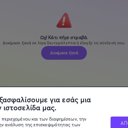
Ωχ! Κάτι πήγε στραβά.
Δοκίμασε ξανά σε λίγα δευτερόλεπτα ή έλεγξε τη σύνδεσή σου.
Δοκίμασε ξανά
ξασφαλίσουμε για εσάς μια
 ιστοσελίδα μας.
 περιεχομένου και των διαφημίσεων, την
ΑΠ
την ανάλυση της επισκεψιμότητας των