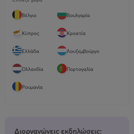
Βέλγιο
Βουλγαρία
Κύπρος
Κροατία
Eλλάδα
Λουξεμβούργο
Ολλανδία
Πορτογαλία
Ρουμανία
Διοργανώνεις εκδηλώσεις;