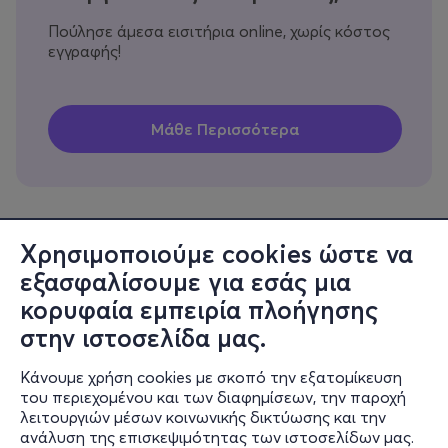
Πούλησε άμεσα εισιτήρια online, χωρίς κόστος
εγγραφής!
Χρησιμοποιούμε cookies ώστε να
εξασφαλίσουμε για εσάς μια
Πληροφορίες
κορυφαία εμπειρία πλοήγησης
Υποστήριξη
στην ιστοσελίδα μας.
Stay Connected
Κάνουμε χρήση cookies με σκοπό την εξατομίκευση
του περιεχομένου και των διαφημίσεων, την παροχή
λειτουργιών μέσων κοινωνικής δικτύωσης και την
ανάλυση της επισκεψιμότητας των ιστοσελίδων μας.
Mobile app