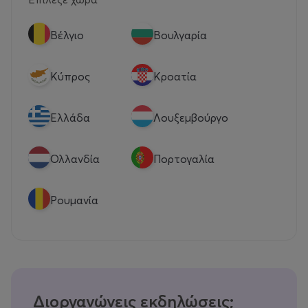
Βέλγιο
Βουλγαρία
Κύπρος
Κροατία
Eλλάδα
Λουξεμβούργο
Ολλανδία
Πορτογαλία
Ρουμανία
Διοργανώνεις εκδηλώσεις;