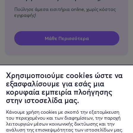
Πούλησε άμεσα εισιτήρια online, χωρίς κόστος
εγγραφής!
Χρησιμοποιούμε cookies ώστε να
εξασφαλίσουμε για εσάς μια
Πληροφορίες
κορυφαία εμπειρία πλοήγησης
Υποστήριξη
στην ιστοσελίδα μας.
Stay Connected
Κάνουμε χρήση cookies με σκοπό την εξατομίκευση
του περιεχομένου και των διαφημίσεων, την παροχή
λειτουργιών μέσων κοινωνικής δικτύωσης και την
ανάλυση της επισκεψιμότητας των ιστοσελίδων μας.
Mobile app