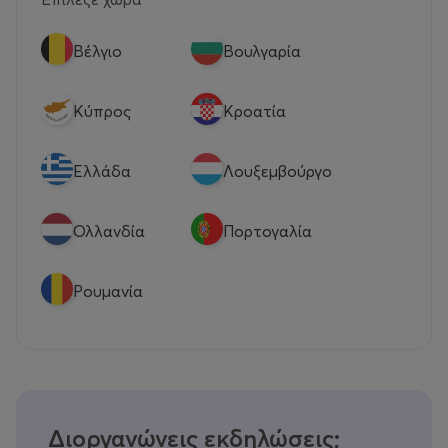
Βέλγιο
Βουλγαρία
Κύπρος
Κροατία
Eλλάδα
Λουξεμβούργο
Ολλανδία
Πορτογαλία
Ρουμανία
Διοργανώνεις εκδηλώσεις;