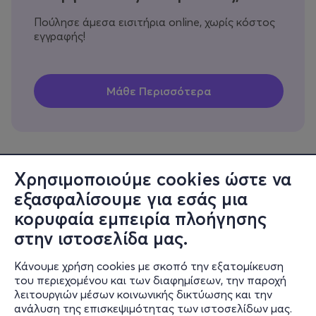
Πούλησε άμεσα εισιτήρια online, χωρίς κόστος
εγγραφής!
Χρησιμοποιούμε cookies ώστε να
εξασφαλίσουμε για εσάς μια
Πληροφορίες
κορυφαία εμπειρία πλοήγησης
Υποστήριξη
στην ιστοσελίδα μας.
Stay Connected
Κάνουμε χρήση cookies με σκοπό την εξατομίκευση
του περιεχομένου και των διαφημίσεων, την παροχή
λειτουργιών μέσων κοινωνικής δικτύωσης και την
ανάλυση της επισκεψιμότητας των ιστοσελίδων μας.
Mobile app