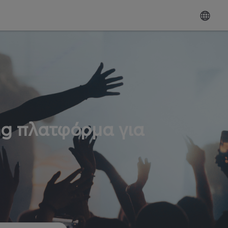
ng πλατφόρμα για
ω