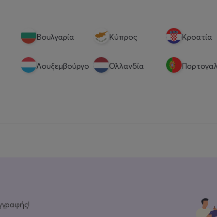
Βουλγαρία
Κύπρος
Κροατία
Λουξεμβούργο
Ολλανδία
Πορτογαλ
γγραφής!