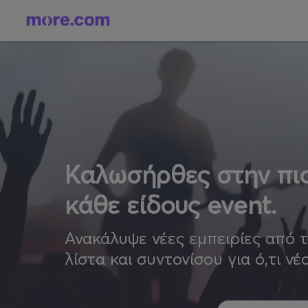
Καλωσήρθες στην πιο
κάθε είδους event.
Ανακάλυψε νέες εμπειρίες από 
λίστα και συντονίσου για ό,τι νέ