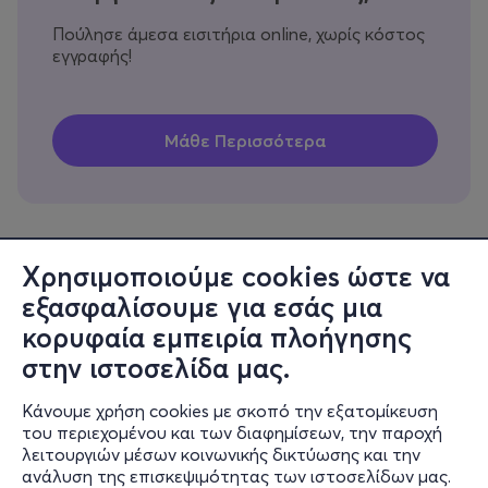
Πούλησε άμεσα εισιτήρια online, χωρίς κόστος
εγγραφής!
Χρησιμοποιούμε cookies ώστε να
εξασφαλίσουμε για εσάς μια
Πληροφορίες
κορυφαία εμπειρία πλοήγησης
Υποστήριξη
στην ιστοσελίδα μας.
Stay Connected
Κάνουμε χρήση cookies με σκοπό την εξατομίκευση
του περιεχομένου και των διαφημίσεων, την παροχή
λειτουργιών μέσων κοινωνικής δικτύωσης και την
ανάλυση της επισκεψιμότητας των ιστοσελίδων μας.
Mobile app