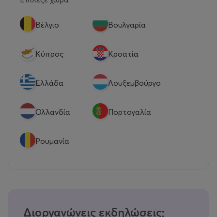
Βέλγιο
Βουλγαρία
Κύπρος
Κροατία
Eλλάδα
Λουξεμβούργο
Ολλανδία
Πορτογαλία
Ρουμανία
Διοργανώνεις εκδηλώσεις;