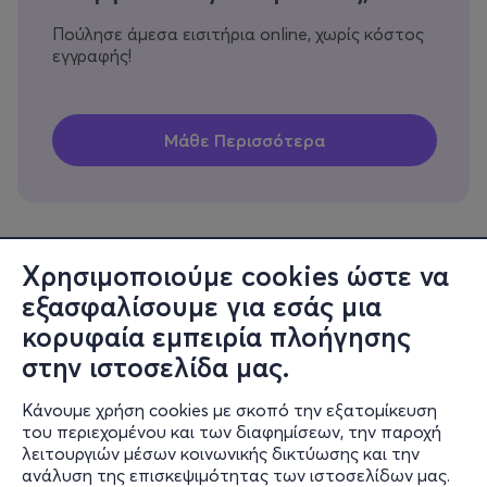
Πούλησε άμεσα εισιτήρια online, χωρίς κόστος
εγγραφής!
Χρησιμοποιούμε cookies ώστε να
εξασφαλίσουμε για εσάς μια
Πληροφορίες
κορυφαία εμπειρία πλοήγησης
Υποστήριξη
στην ιστοσελίδα μας.
Stay Connected
Κάνουμε χρήση cookies με σκοπό την εξατομίκευση
του περιεχομένου και των διαφημίσεων, την παροχή
λειτουργιών μέσων κοινωνικής δικτύωσης και την
ανάλυση της επισκεψιμότητας των ιστοσελίδων μας.
Mobile app