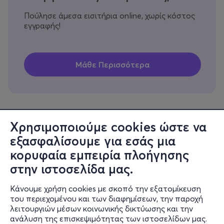
Πούλησε άμεσα εισιτήρια online, χωρίς κόστος
εγγραφής!
Χρησιμοποιούμε cookies ώστε να
εξασφαλίσουμε για εσάς μια
Πληροφορίες
κορυφαία εμπειρία πλοήγησης
Υποστήριξη
στην ιστοσελίδα μας.
Stay Connected
Κάνουμε χρήση cookies με σκοπό την εξατομίκευση
του περιεχομένου και των διαφημίσεων, την παροχή
λειτουργιών μέσων κοινωνικής δικτύωσης και την
ανάλυση της επισκεψιμότητας των ιστοσελίδων μας.
Mobile app