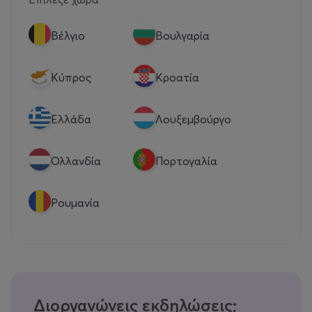
Βέλγιο
Βουλγαρία
Κύπρος
Κροατία
Eλλάδα
Λουξεμβούργο
Ολλανδία
Πορτογαλία
Ρουμανία
Διοργανώνεις εκδηλώσεις;