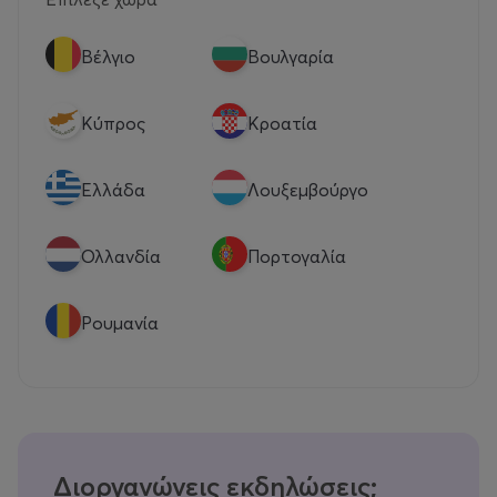
Βέλγιο
Βουλγαρία
Κύπρος
Κροατία
Eλλάδα
Λουξεμβούργο
Ολλανδία
Πορτογαλία
Ρουμανία
Διοργανώνεις εκδηλώσεις;