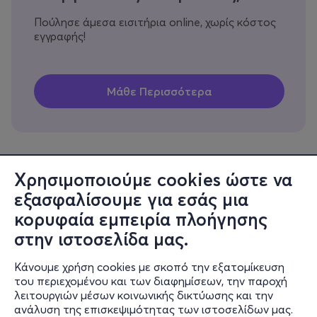
Πούλησε άμεσα εισιτήρια online, χωρίς κόστος
εγγραφής!
Χρησιμοποιούμε cookies ώστε να
εξασφαλίσουμε για εσάς μια
Πληροφορίες
κορυφαία εμπειρία πλοήγησης
Υποστήριξη
στην ιστοσελίδα μας.
Stay Connected
Κάνουμε χρήση cookies με σκοπό την εξατομίκευση
του περιεχομένου και των διαφημίσεων, την παροχή
λειτουργιών μέσων κοινωνικής δικτύωσης και την
ανάλυση της επισκεψιμότητας των ιστοσελίδων μας.
Mobile app