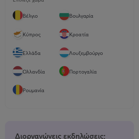
Βέλγιο
Βουλγαρία
Κύπρος
Κροατία
Eλλάδα
Λουξεμβούργο
Ολλανδία
Πορτογαλία
Ρουμανία
Διοργανώνεις εκδηλώσεις;