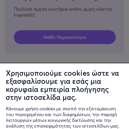
Πούλησε άμεσα εισιτήρια online, χωρίς κόστος
εγγραφής!
Χρησιμοποιούμε cookies ώστε να
εξασφαλίσουμε για εσάς μια
Πληροφορίες
κορυφαία εμπειρία πλοήγησης
Υποστήριξη
στην ιστοσελίδα μας.
Stay Connected
Κάνουμε χρήση cookies με σκοπό την εξατομίκευση
του περιεχομένου και των διαφημίσεων, την παροχή
λειτουργιών μέσων κοινωνικής δικτύωσης και την
ανάλυση της επισκεψιμότητας των ιστοσελίδων μας.
Mobile app