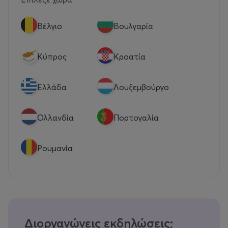
Βέλγιο
Βουλγαρία
Κύπρος
Κροατία
Eλλάδα
Λουξεμβούργο
Ολλανδία
Πορτογαλία
Ρουμανία
Διοργανώνεις εκδηλώσεις;