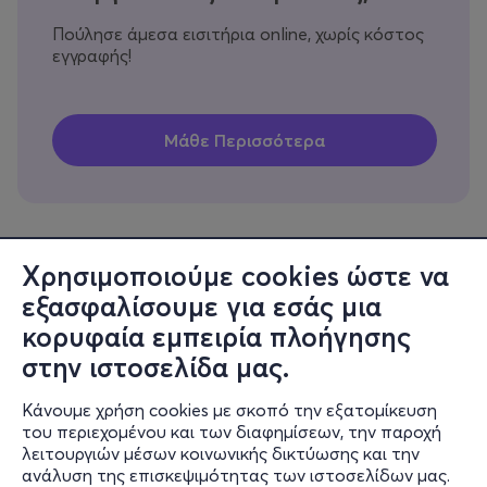
Πούλησε άμεσα εισιτήρια online, χωρίς κόστος
εγγραφής!
Χρησιμοποιούμε cookies ώστε να
εξασφαλίσουμε για εσάς μια
Πληροφορίες
κορυφαία εμπειρία πλοήγησης
Υποστήριξη
στην ιστοσελίδα μας.
Stay Connected
Κάνουμε χρήση cookies με σκοπό την εξατομίκευση
του περιεχομένου και των διαφημίσεων, την παροχή
λειτουργιών μέσων κοινωνικής δικτύωσης και την
ανάλυση της επισκεψιμότητας των ιστοσελίδων μας.
Mobile app