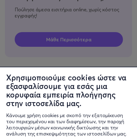
Πούλησε άμεσα εισιτήρια online, χωρίς κόστος
εγγραφής!
Χρησιμοποιούμε cookies ώστε να
εξασφαλίσουμε για εσάς μια
Πληροφορίες
κορυφαία εμπειρία πλοήγησης
Υποστήριξη
στην ιστοσελίδα μας.
Stay Connected
Κάνουμε χρήση cookies με σκοπό την εξατομίκευση
του περιεχομένου και των διαφημίσεων, την παροχή
λειτουργιών μέσων κοινωνικής δικτύωσης και την
ανάλυση της επισκεψιμότητας των ιστοσελίδων μας.
Mobile app