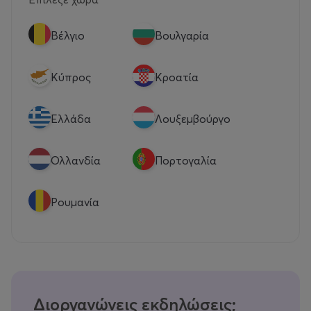
Βέλγιο
Βουλγαρία
Κύπρος
Κροατία
Eλλάδα
Λουξεμβούργο
Ολλανδία
Πορτογαλία
Ρουμανία
Διοργανώνεις εκδηλώσεις;