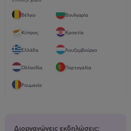
Βέλγιο
Βουλγαρία
Κύπρος
Κροατία
Eλλάδα
Λουξεμβούργο
Ολλανδία
Πορτογαλία
Ρουμανία
Διοργανώνεις εκδηλώσεις;