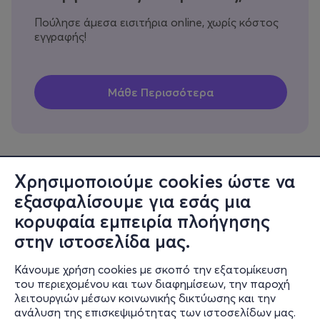
Πούλησε άμεσα εισιτήρια online, χωρίς κόστος
εγγραφής!
Χρησιμοποιούμε cookies ώστε να
εξασφαλίσουμε για εσάς μια
Πληροφορίες
κορυφαία εμπειρία πλοήγησης
Υποστήριξη
στην ιστοσελίδα μας.
Stay Connected
Κάνουμε χρήση cookies με σκοπό την εξατομίκευση
του περιεχομένου και των διαφημίσεων, την παροχή
λειτουργιών μέσων κοινωνικής δικτύωσης και την
ανάλυση της επισκεψιμότητας των ιστοσελίδων μας.
Mobile app