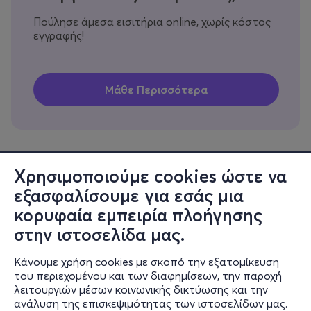
Πούλησε άμεσα εισιτήρια online, χωρίς κόστος
εγγραφής!
Χρησιμοποιούμε cookies ώστε να
εξασφαλίσουμε για εσάς μια
Πληροφορίες
κορυφαία εμπειρία πλοήγησης
Υποστήριξη
στην ιστοσελίδα μας.
Stay Connected
Κάνουμε χρήση cookies με σκοπό την εξατομίκευση
του περιεχομένου και των διαφημίσεων, την παροχή
λειτουργιών μέσων κοινωνικής δικτύωσης και την
ανάλυση της επισκεψιμότητας των ιστοσελίδων μας.
Mobile app