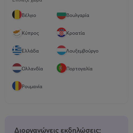
Βέλγιο
Βουλγαρία
Κύπρος
Κροατία
Eλλάδα
Λουξεμβούργο
Ολλανδία
Πορτογαλία
Ρουμανία
Διοργανώνεις εκδηλώσεις;