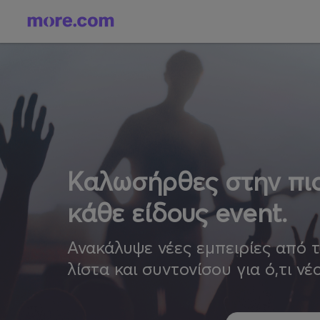
Καλωσήρθες στην πιο
κάθε είδους event.
Ανακάλυψε νέες εμπειρίες από 
λίστα και συντονίσου για ό,τι νέ