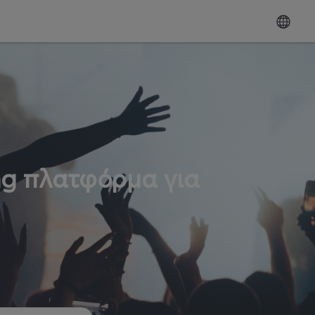
ng πλατφόρμα για
ω