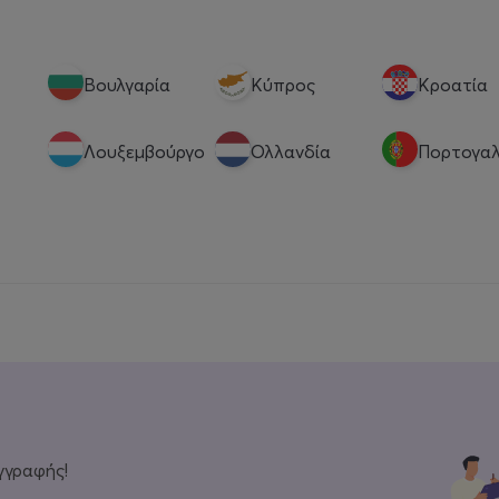
Βουλγαρία
Κύπρος
Κροατία
Λουξεμβούργο
Ολλανδία
Πορτογαλ
γγραφής!