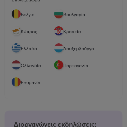
Βέλγιο
Βουλγαρία
Κύπρος
Κροατία
Eλλάδα
Λουξεμβούργο
Ολλανδία
Πορτογαλία
Ρουμανία
Διοργανώνεις εκδηλώσεις;