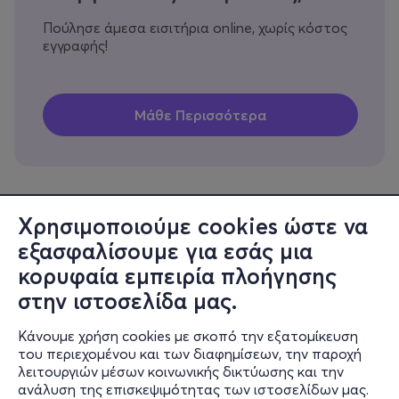
Πούλησε άμεσα εισιτήρια online, χωρίς κόστος
εγγραφής!
Χρησιμοποιούμε cookies ώστε να
εξασφαλίσουμε για εσάς μια
Πληροφορίες
κορυφαία εμπειρία πλοήγησης
Υποστήριξη
στην ιστοσελίδα μας.
Stay Connected
Κάνουμε χρήση cookies με σκοπό την εξατομίκευση
του περιεχομένου και των διαφημίσεων, την παροχή
λειτουργιών μέσων κοινωνικής δικτύωσης και την
ανάλυση της επισκεψιμότητας των ιστοσελίδων μας.
Mobile app