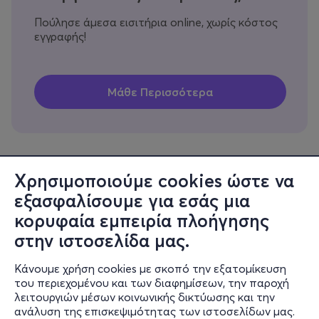
Πούλησε άμεσα εισιτήρια online, χωρίς κόστος
εγγραφής!
Χρησιμοποιούμε cookies ώστε να
εξασφαλίσουμε για εσάς μια
Πληροφορίες
κορυφαία εμπειρία πλοήγησης
Υποστήριξη
στην ιστοσελίδα μας.
Stay Connected
Κάνουμε χρήση cookies με σκοπό την εξατομίκευση
του περιεχομένου και των διαφημίσεων, την παροχή
λειτουργιών μέσων κοινωνικής δικτύωσης και την
ανάλυση της επισκεψιμότητας των ιστοσελίδων μας.
Mobile app