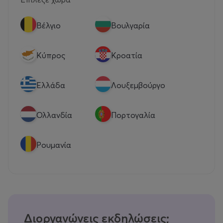
Βέλγιο
Βουλγαρία
Κύπρος
Κροατία
Eλλάδα
Λουξεμβούργο
Ολλανδία
Πορτογαλία
Ρουμανία
Διοργανώνεις εκδηλώσεις;