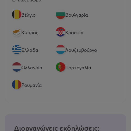
Βέλγιο
Βουλγαρία
Κύπρος
Κροατία
Eλλάδα
Λουξεμβούργο
Ολλανδία
Πορτογαλία
Ρουμανία
Διοργανώνεις εκδηλώσεις;