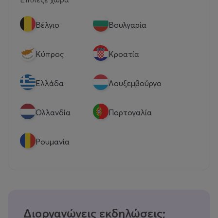
Βέλγιο
Βουλγαρία
Κύπρος
Κροατία
Eλλάδα
Λουξεμβούργο
Ολλανδία
Πορτογαλία
Ρουμανία
Διοργανώνεις εκδηλώσεις;