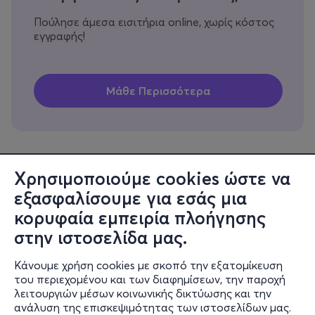
Πούλησε άμεσα εισιτήρια online, χωρίς κόστος
εγγραφής!
Χρησιμοποιούμε cookies ώστε να
εξασφαλίσουμε για εσάς μια
Πληροφορίες
κορυφαία εμπειρία πλοήγησης
Υποστήριξη
στην ιστοσελίδα μας.
Stay Connected
Κάνουμε χρήση cookies με σκοπό την εξατομίκευση
του περιεχομένου και των διαφημίσεων, την παροχή
λειτουργιών μέσων κοινωνικής δικτύωσης και την
ανάλυση της επισκεψιμότητας των ιστοσελίδων μας.
Mobile app