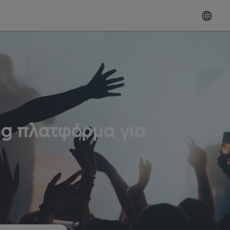
ng πλατφόρμα για
ω