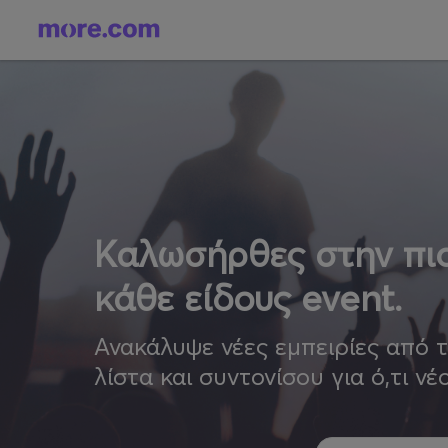
Καλωσήρθες στην πιο
κάθε είδους event.
Ανακάλυψε νέες εμπειρίες από 
λίστα και συντονίσου για ό,τι νέ