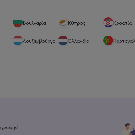
Βουλγαρία
Κύπρος
Κροατία
Λουξεμβούργο
Ολλανδία
Πορτογαλ
γγραφής!