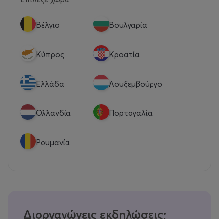
Βέλγιο
Βουλγαρία
Κύπρος
Κροατία
Eλλάδα
Λουξεμβούργο
Ολλανδία
Πορτογαλία
Ρουμανία
Διοργανώνεις εκδηλώσεις;