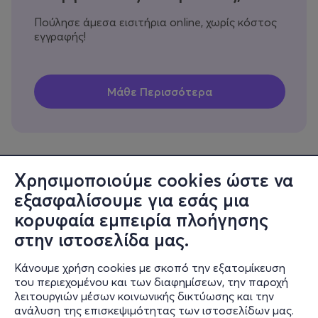
Πούλησε άμεσα εισιτήρια online, χωρίς κόστος
εγγραφής!
Χρησιμοποιούμε cookies ώστε να
εξασφαλίσουμε για εσάς μια
Πληροφορίες
κορυφαία εμπειρία πλοήγησης
Υποστήριξη
στην ιστοσελίδα μας.
Stay Connected
Κάνουμε χρήση cookies με σκοπό την εξατομίκευση
του περιεχομένου και των διαφημίσεων, την παροχή
λειτουργιών μέσων κοινωνικής δικτύωσης και την
ανάλυση της επισκεψιμότητας των ιστοσελίδων μας.
Mobile app