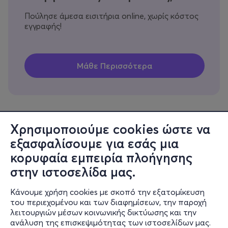
Πούλησε άμεσα εισιτήρια online, χωρίς κόστος
εγγραφής!
Χρησιμοποιούμε cookies ώστε να
εξασφαλίσουμε για εσάς μια
Πληροφορίες
κορυφαία εμπειρία πλοήγησης
Υποστήριξη
στην ιστοσελίδα μας.
Stay Connected
Κάνουμε χρήση cookies με σκοπό την εξατομίκευση
του περιεχομένου και των διαφημίσεων, την παροχή
λειτουργιών μέσων κοινωνικής δικτύωσης και την
ανάλυση της επισκεψιμότητας των ιστοσελίδων μας.
Mobile app