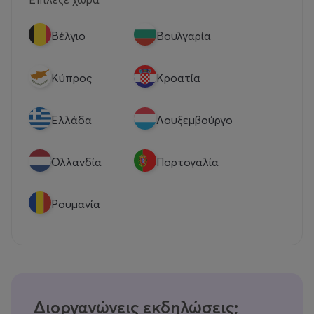
Βέλγιο
Βουλγαρία
Κύπρος
Κροατία
Eλλάδα
Λουξεμβούργο
Ολλανδία
Πορτογαλία
Ρουμανία
Διοργανώνεις εκδηλώσεις;