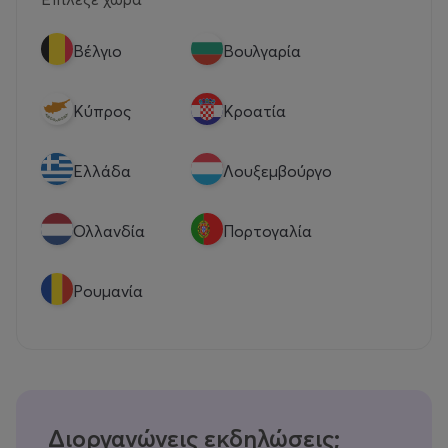
Βέλγιο
Βουλγαρία
Κύπρος
Κροατία
Eλλάδα
Λουξεμβούργο
Ολλανδία
Πορτογαλία
Ρουμανία
Διοργανώνεις εκδηλώσεις;