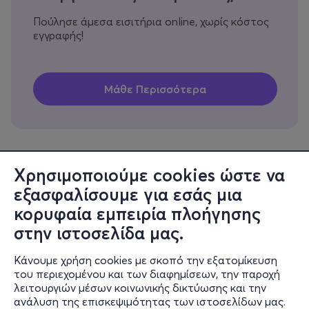
Πούλησε άμεσα εισιτήρια online, χωρίς κόστος
εγγραφής!
Χρησιμοποιούμε cookies ώστε να
εξασφαλίσουμε για εσάς μια
Πληροφορίες
κορυφαία εμπειρία πλοήγησης
Υποστήριξη
στην ιστοσελίδα μας.
Stay Connected
Κάνουμε χρήση cookies με σκοπό την εξατομίκευση
του περιεχομένου και των διαφημίσεων, την παροχή
λειτουργιών μέσων κοινωνικής δικτύωσης και την
ανάλυση της επισκεψιμότητας των ιστοσελίδων μας.
Mobile app