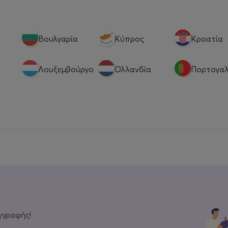
Βουλγαρία
Κύπρος
Κροατία
Λουξεμβούργο
Ολλανδία
Πορτογαλ
γγραφής!