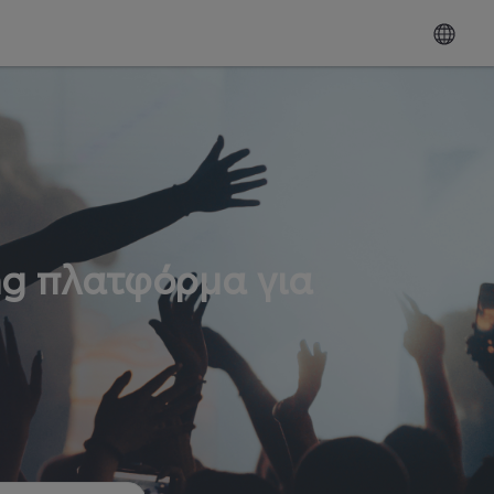
ng πλατφόρμα για
ω