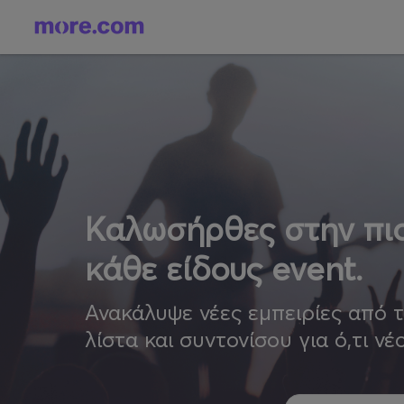
Καλωσήρθες στην πιο
κάθε είδους event.
Ανακάλυψε νέες εμπειρίες από 
λίστα και συντονίσου για ό,τι νέ