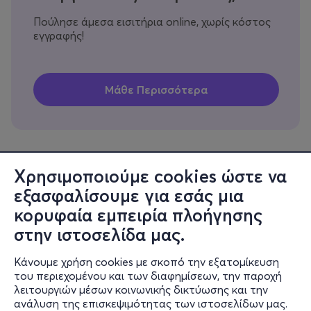
Πούλησε άμεσα εισιτήρια online, χωρίς κόστος
εγγραφής!
Χρησιμοποιούμε cookies ώστε να
εξασφαλίσουμε για εσάς μια
Πληροφορίες
κορυφαία εμπειρία πλοήγησης
Υποστήριξη
στην ιστοσελίδα μας.
Stay Connected
Κάνουμε χρήση cookies με σκοπό την εξατομίκευση
του περιεχομένου και των διαφημίσεων, την παροχή
λειτουργιών μέσων κοινωνικής δικτύωσης και την
ανάλυση της επισκεψιμότητας των ιστοσελίδων μας.
Mobile app