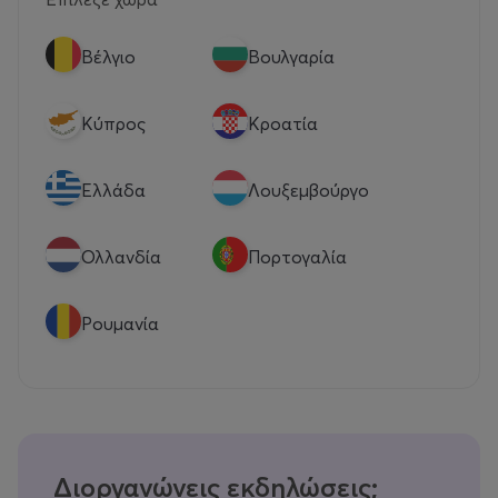
Βέλγιο
Βουλγαρία
Κύπρος
Κροατία
Eλλάδα
Λουξεμβούργο
Ολλανδία
Πορτογαλία
Ρουμανία
Διοργανώνεις εκδηλώσεις;