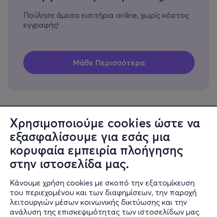
Πούλησε άμεσα εισιτήρια online, χωρίς κόστος
εγγραφής!
Χρησιμοποιούμε cookies ώστε να
εξασφαλίσουμε για εσάς μια
Πληροφορίες
κορυφαία εμπειρία πλοήγησης
Υποστήριξη
στην ιστοσελίδα μας.
Stay Connected
Κάνουμε χρήση cookies με σκοπό την εξατομίκευση
του περιεχομένου και των διαφημίσεων, την παροχή
λειτουργιών μέσων κοινωνικής δικτύωσης και την
ανάλυση της επισκεψιμότητας των ιστοσελίδων μας.
Mobile app