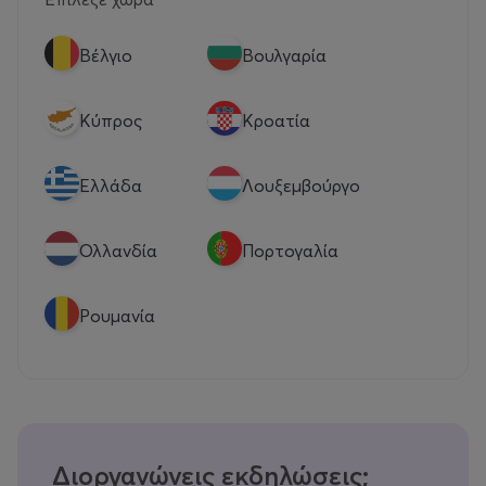
Βέλγιο
Βουλγαρία
Κύπρος
Κροατία
Eλλάδα
Λουξεμβούργο
Ολλανδία
Πορτογαλία
Ρουμανία
Διοργανώνεις εκδηλώσεις;