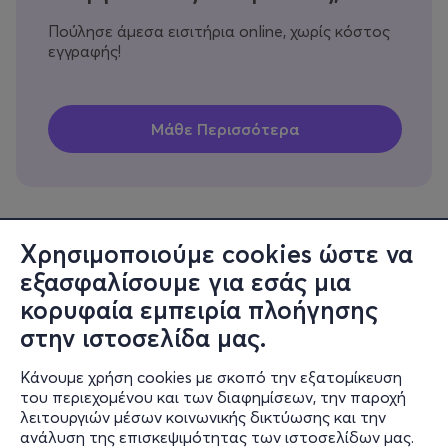
Πούλησε άμεσα εισιτήρια online, χωρίς κόστος
εγγραφής!
Χρησιμοποιούμε cookies ώστε να
εξασφαλίσουμε για εσάς μια
Πληροφορίες
κορυφαία εμπειρία πλοήγησης
Υποστήριξη
στην ιστοσελίδα μας.
Stay Connected
Κάνουμε χρήση cookies με σκοπό την εξατομίκευση
του περιεχομένου και των διαφημίσεων, την παροχή
λειτουργιών μέσων κοινωνικής δικτύωσης και την
ανάλυση της επισκεψιμότητας των ιστοσελίδων μας.
Mobile app