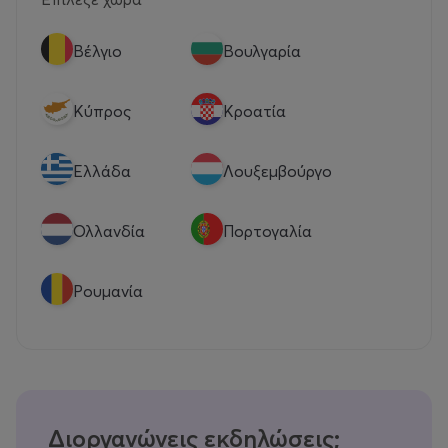
Βέλγιο
Βουλγαρία
Κύπρος
Κροατία
Eλλάδα
Λουξεμβούργο
Ολλανδία
Πορτογαλία
Ρουμανία
Διοργανώνεις εκδηλώσεις;