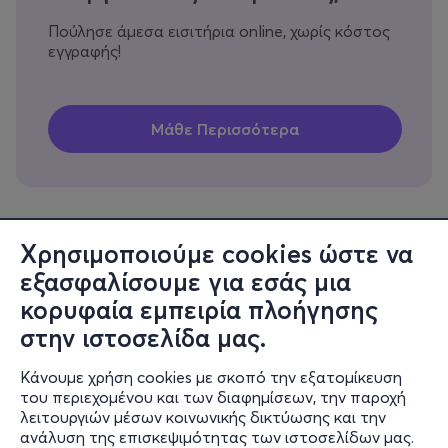
Πούλησε άμεσα εισιτήρια online, χωρίς κόστος
εγγραφής!
Χρησιμοποιούμε cookies ώστε να
εξασφαλίσουμε για εσάς μια
Πληροφορίες
κορυφαία εμπειρία πλοήγησης
Υποστήριξη
στην ιστοσελίδα μας.
Stay Connected
Κάνουμε χρήση cookies με σκοπό την εξατομίκευση
του περιεχομένου και των διαφημίσεων, την παροχή
λειτουργιών μέσων κοινωνικής δικτύωσης και την
ανάλυση της επισκεψιμότητας των ιστοσελίδων μας.
Mobile app