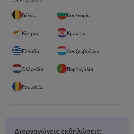
Βέλγιο
Βουλγαρία
Κύπρος
Κροατία
Eλλάδα
Λουξεμβούργο
Ολλανδία
Πορτογαλία
Ρουμανία
Διοργανώνεις εκδηλώσεις;