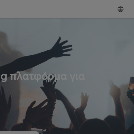
ng πλατφόρμα για
ω