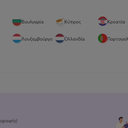
Βουλγαρία
Κύπρος
Κροατία
Λουξεμβούργο
Ολλανδία
Πορτογαλ
γγραφής!