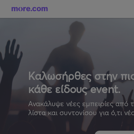
Καλωσήρθες στην πιο
κάθε είδους event.
Ανακάλυψε νέες εμπειρίες από 
λίστα και συντονίσου για ό,τι νέ