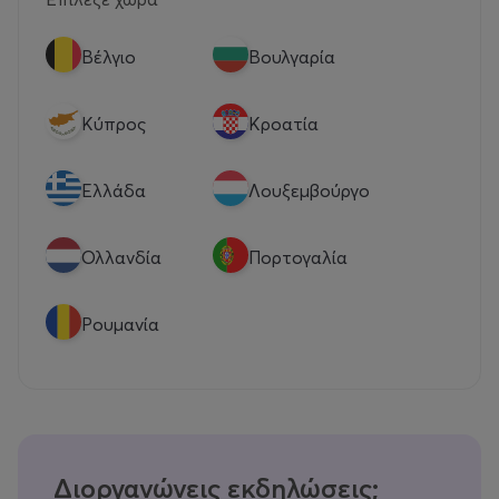
Βέλγιο
Βουλγαρία
Κύπρος
Κροατία
Eλλάδα
Λουξεμβούργο
Ολλανδία
Πορτογαλία
Ρουμανία
Διοργανώνεις εκδηλώσεις;