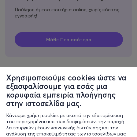
Πούλησε άμεσα εισιτήρια online, χωρίς κόστος
εγγραφής!
Χρησιμοποιούμε cookies ώστε να
εξασφαλίσουμε για εσάς μια
Πληροφορίες
κορυφαία εμπειρία πλοήγησης
Υποστήριξη
στην ιστοσελίδα μας.
Stay Connected
Κάνουμε χρήση cookies με σκοπό την εξατομίκευση
του περιεχομένου και των διαφημίσεων, την παροχή
λειτουργιών μέσων κοινωνικής δικτύωσης και την
ανάλυση της επισκεψιμότητας των ιστοσελίδων μας.
Mobile app