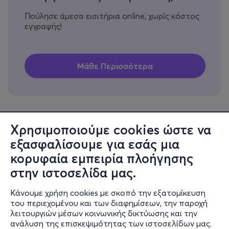
Πούλησε άμεσα εισιτήρια online, χωρίς κόστος
εγγραφής!
Χρησιμοποιούμε cookies ώστε να
εξασφαλίσουμε για εσάς μια
Πληροφορίες
κορυφαία εμπειρία πλοήγησης
Υποστήριξη
στην ιστοσελίδα μας.
Stay Connected
Κάνουμε χρήση cookies με σκοπό την εξατομίκευση
του περιεχομένου και των διαφημίσεων, την παροχή
λειτουργιών μέσων κοινωνικής δικτύωσης και την
ανάλυση της επισκεψιμότητας των ιστοσελίδων μας.
Mobile app