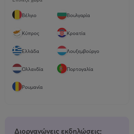
Βέλγιο
Βουλγαρία
Κύπρος
Κροατία
Eλλάδα
Λουξεμβούργο
Ολλανδία
Πορτογαλία
Ρουμανία
Διοργανώνεις εκδηλώσεις;