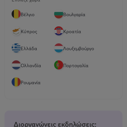
Βέλγιο
Βουλγαρία
Κύπρος
Κροατία
Eλλάδα
Λουξεμβούργο
Ολλανδία
Πορτογαλία
Ρουμανία
Διοργανώνεις εκδηλώσεις;