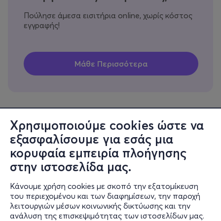
Πούλησε άμεσα εισιτήρια online, χωρίς κόστος
εγγραφής!
Χρησιμοποιούμε cookies ώστε να
εξασφαλίσουμε για εσάς μια
Πληροφορίες
κορυφαία εμπειρία πλοήγησης
Υποστήριξη
στην ιστοσελίδα μας.
Stay Connected
Κάνουμε χρήση cookies με σκοπό την εξατομίκευση
του περιεχομένου και των διαφημίσεων, την παροχή
λειτουργιών μέσων κοινωνικής δικτύωσης και την
ανάλυση της επισκεψιμότητας των ιστοσελίδων μας.
Mobile app