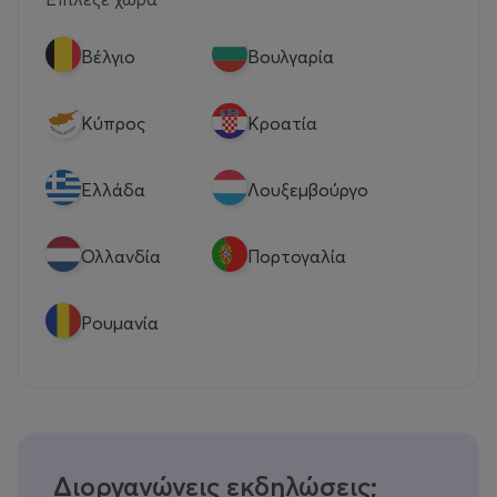
Βέλγιο
Βουλγαρία
Κύπρος
Κροατία
Eλλάδα
Λουξεμβούργο
Ολλανδία
Πορτογαλία
Ρουμανία
Διοργανώνεις εκδηλώσεις;