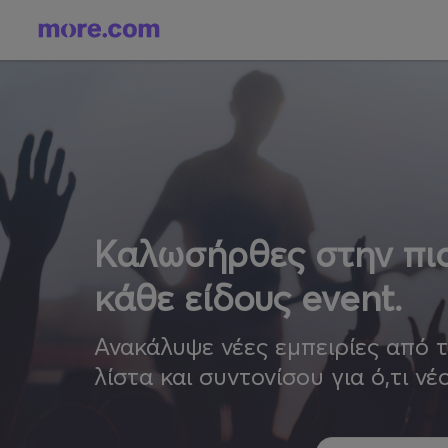
Καλωσήρθες στην πιο
κάθε είδους event.
Ανακάλυψε νέες εμπειρίες από 
λίστα και συντονίσου για ό,τι νέ