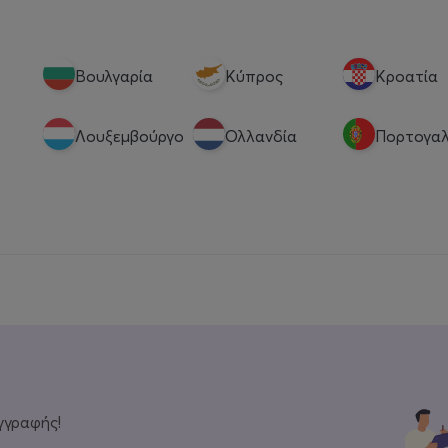
Βουλγαρία
Κύπρος
Κροατία
Λουξεμβούργο
Ολλανδία
Πορτογαλ
γγραφής!