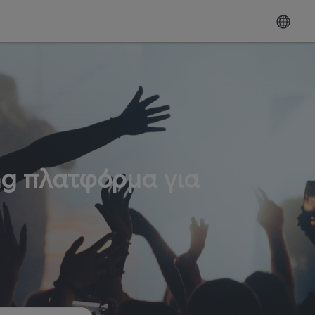
ng πλατφόρμα για
ω