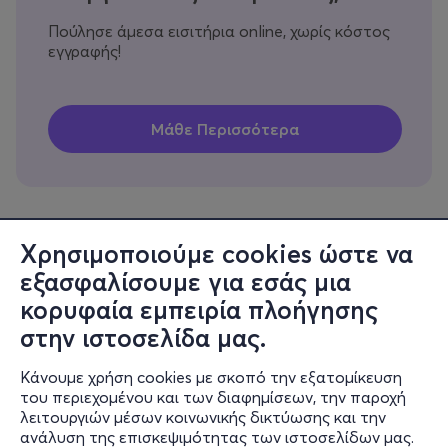
Πούλησε άμεσα εισιτήρια online, χωρίς κόστος
εγγραφής!
Χρησιμοποιούμε cookies ώστε να
εξασφαλίσουμε για εσάς μια
Πληροφορίες
κορυφαία εμπειρία πλοήγησης
Υποστήριξη
στην ιστοσελίδα μας.
Stay Connected
Κάνουμε χρήση cookies με σκοπό την εξατομίκευση
του περιεχομένου και των διαφημίσεων, την παροχή
λειτουργιών μέσων κοινωνικής δικτύωσης και την
ανάλυση της επισκεψιμότητας των ιστοσελίδων μας.
Mobile app