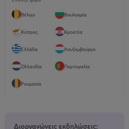
Βέλγιο
Βουλγαρία
Κύπρος
Κροατία
Eλλάδα
Λουξεμβούργο
Ολλανδία
Πορτογαλία
Ρουμανία
Διοργανώνεις εκδηλώσεις;