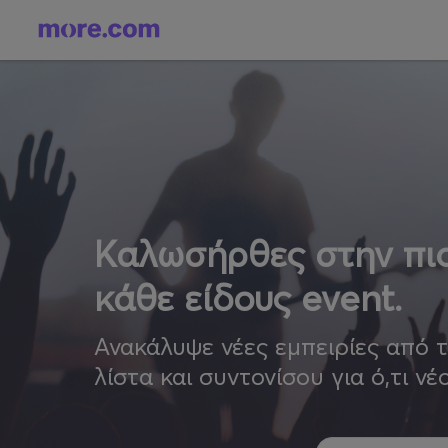
Καλωσήρθες στην πιο
κάθε είδους event.
Ανακάλυψε νέες εμπειρίες από 
λίστα και συντονίσου για ό,τι νέ