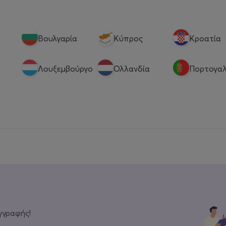
Βουλγαρία
Κύπρος
Κροατία
Λουξεμβούργο
Ολλανδία
Πορτογαλ
γγραφής!