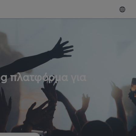
ng πλατφόρμα για
ω