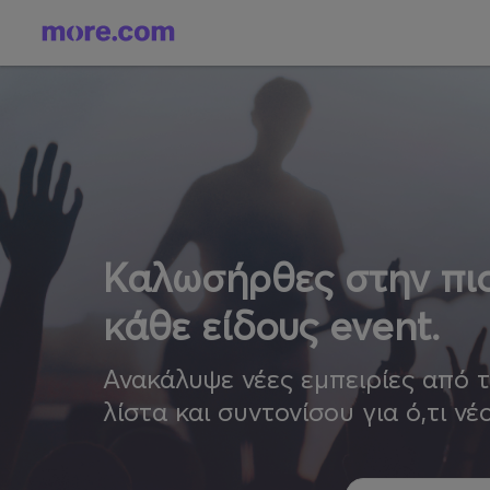
Καλωσήρθες στην πιο
κάθε είδους event.
Ανακάλυψε νέες εμπειρίες από 
λίστα και συντονίσου για ό,τι νέ