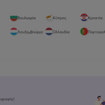
Βουλγαρία
Κύπρος
Κροατία
Λουξεμβούργο
Ολλανδία
Πορτογαλ
γγραφής!