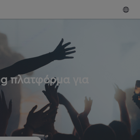
ng πλατφόρμα για
ω