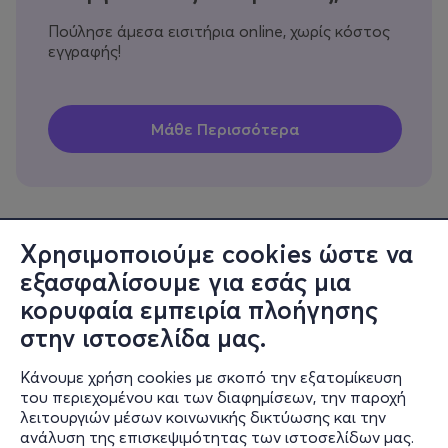
Πούλησε άμεσα εισιτήρια online, χωρίς κόστος
εγγραφής!
Χρησιμοποιούμε cookies ώστε να
εξασφαλίσουμε για εσάς μια
Πληροφορίες
κορυφαία εμπειρία πλοήγησης
Υποστήριξη
στην ιστοσελίδα μας.
Stay Connected
Κάνουμε χρήση cookies με σκοπό την εξατομίκευση
του περιεχομένου και των διαφημίσεων, την παροχή
λειτουργιών μέσων κοινωνικής δικτύωσης και την
ανάλυση της επισκεψιμότητας των ιστοσελίδων μας.
Mobile app