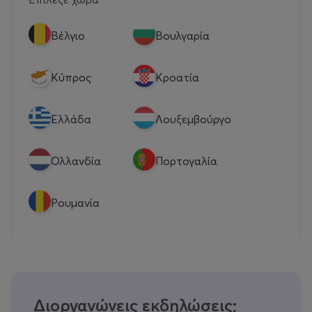
Βέλγιο
Βουλγαρία
Κύπρος
Κροατία
Eλλάδα
Λουξεμβούργο
Ολλανδία
Πορτογαλία
Ρουμανία
Διοργανώνεις εκδηλώσεις;