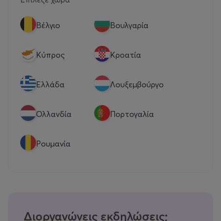
Βέλγιο
Βουλγαρία
Κύπρος
Κροατία
Eλλάδα
Λουξεμβούργο
Ολλανδία
Πορτογαλία
Ρουμανία
Διοργανώνεις εκδηλώσεις;