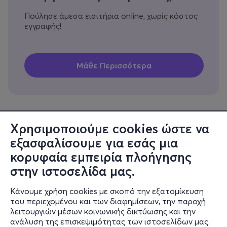
Πούλησε άμεσα εισιτήρια online, χωρίς κόστος
εγγραφής!
Χρησιμοποιούμε cookies ώστε να
εξασφαλίσουμε για εσάς μια
Πληροφορίες
κορυφαία εμπειρία πλοήγησης
Υποστήριξη
στην ιστοσελίδα μας.
Stay Connected
Κάνουμε χρήση cookies με σκοπό την εξατομίκευση
του περιεχομένου και των διαφημίσεων, την παροχή
λειτουργιών μέσων κοινωνικής δικτύωσης και την
ανάλυση της επισκεψιμότητας των ιστοσελίδων μας.
Mobile app