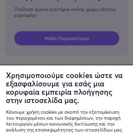
Πούλησε άμεσα εισιτήρια online, χωρίς κόστος
εγγραφής!
Χρησιμοποιούμε cookies ώστε να
εξασφαλίσουμε για εσάς μια
Πληροφορίες
κορυφαία εμπειρία πλοήγησης
Υποστήριξη
στην ιστοσελίδα μας.
Stay Connected
Κάνουμε χρήση cookies με σκοπό την εξατομίκευση
του περιεχομένου και των διαφημίσεων, την παροχή
λειτουργιών μέσων κοινωνικής δικτύωσης και την
ανάλυση της επισκεψιμότητας των ιστοσελίδων μας.
Mobile app