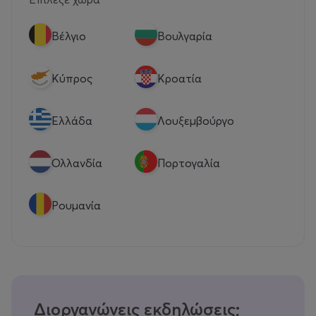
Βέλγιο
Βουλγαρία
Κύπρος
Κροατία
Eλλάδα
Λουξεμβούργο
Ολλανδία
Πορτογαλία
Ρουμανία
Διοργανώνεις εκδηλώσεις;