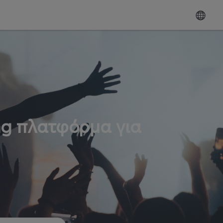
ng πλατφόρμα για
ω