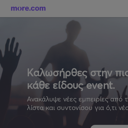
Καλωσήρθες στην πιο
κάθε είδους event.
Ανακάλυψε νέες εμπειρίες από 
λίστα και συντονίσου για ό,τι νέ