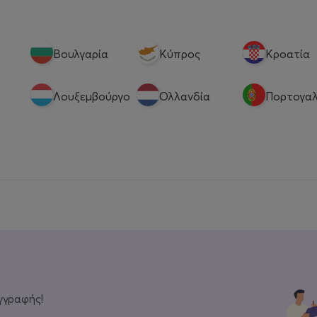
Βουλγαρία
Κύπρος
Κροατία
Λουξεμβούργο
Ολλανδία
Πορτογαλ
γγραφής!