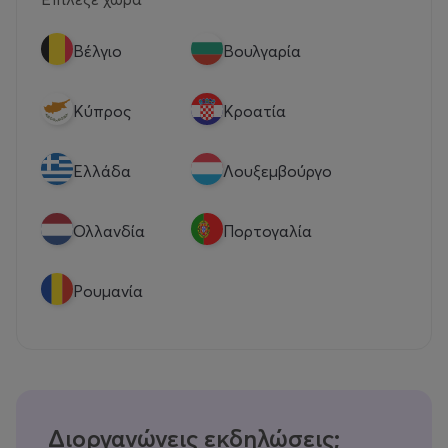
Βέλγιο
Βουλγαρία
Κύπρος
Κροατία
Eλλάδα
Λουξεμβούργο
Ολλανδία
Πορτογαλία
Ρουμανία
Διοργανώνεις εκδηλώσεις;