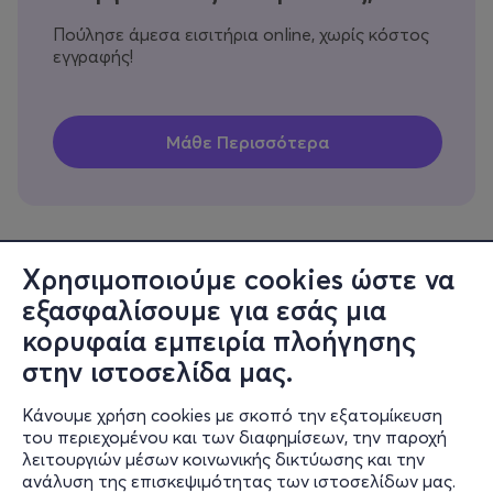
Πούλησε άμεσα εισιτήρια online, χωρίς κόστος
εγγραφής!
Χρησιμοποιούμε cookies ώστε να
εξασφαλίσουμε για εσάς μια
Πληροφορίες
κορυφαία εμπειρία πλοήγησης
Υποστήριξη
στην ιστοσελίδα μας.
Stay Connected
Κάνουμε χρήση cookies με σκοπό την εξατομίκευση
του περιεχομένου και των διαφημίσεων, την παροχή
λειτουργιών μέσων κοινωνικής δικτύωσης και την
ανάλυση της επισκεψιμότητας των ιστοσελίδων μας.
Mobile app